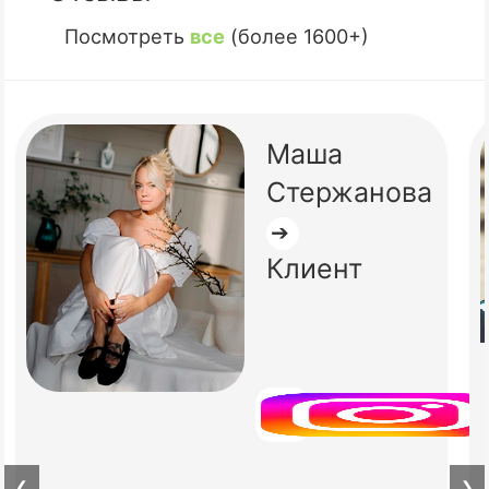
Посмотреть
все
(более 1600+)
Маша
Стержанова
➔
Клиент
❮
❯