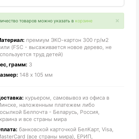
×
личество товаров можно указать в
корзине
атериал:
премиум ЭКО-картон 300 гр/м2
или (FSC - высаживается новое дерево, не
спользуется труд детей)
ес, грамм:
3
азмер:
148 x 105
мм
оставка:
курьером, самовывоз из офиса в
инске, наложенным платежем либо
осылкой Белпочта - Беларусь, Россия,
краина и все страны мира
плата:
банковской карточкой БелКарт, Visa,
asterCard (все страны мира), ЕРИП,