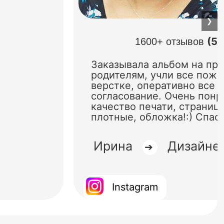
❯
(5.
1600+ отзывов
Заказывала альбом на пр
родителям, учли все поже
верстке, оперативно все 
согласование. Очень понр
качество печати, страниц
плотные, обложка!:) Спас
Ирина
Дизайне
➔
Instagram