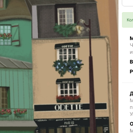
Ко
М
Ч
и
В
Р
Д
М
п
У
О
M