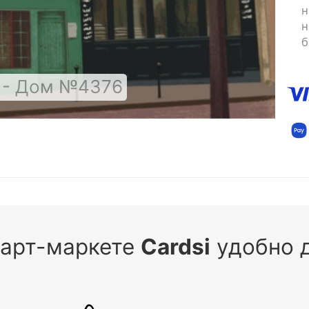
н
н
б
 - Дом №4376
 арт-маркете
Cardsi
удобно д