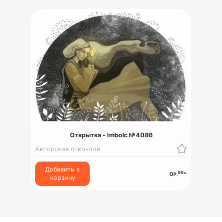
Открытка - Imbolc №4086
Авторские открытки
Добавить в
99
к.
0
Р.
корзину