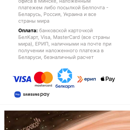
офиса в Минске, наложенным
платежем либо посылкой Белпочта -
Беларусь, Россия, Украина и все
страны мира
Оплата:
банковской карточкой
БелКарт, Visa, MasterCard (все страны
мира), ЕРИП, наличными на почте при
получении наложенного платежа в
Беларуси, безналичный расчет