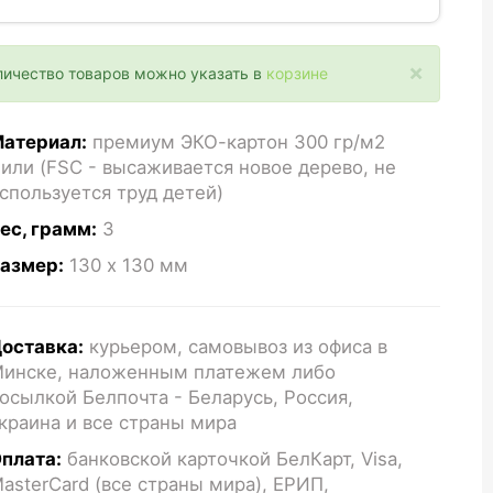
×
личество товаров можно указать в
корзине
атериал:
премиум ЭКО-картон 300 гр/м2
или (FSC - высаживается новое дерево, не
спользуется труд детей)
ес, грамм:
3
азмер:
130 x 130
мм
оставка:
курьером, самовывоз из офиса в
инске, наложенным платежем либо
осылкой Белпочта - Беларусь, Россия,
краина и все страны мира
плата:
банковской карточкой БелКарт, Visa,
asterCard (все страны мира), ЕРИП,