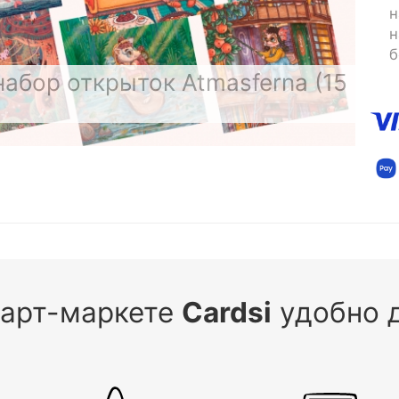
н
н
б
абор открыток Atmasferna (15
 арт-маркете
Cardsi
удобно д