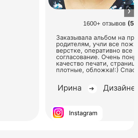
❯
(5.
1600+ отзывов
Заказывала альбом на пр
родителям, учли все поже
верстке, оперативно все 
согласование. Очень понр
качество печати, страниц
плотные, обложка!:) Спас
Ирина
Дизайне
➔
Instagram