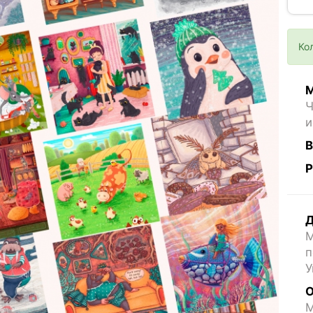
Ко
М
Ч
и
В
Р
Д
М
п
У
О
M